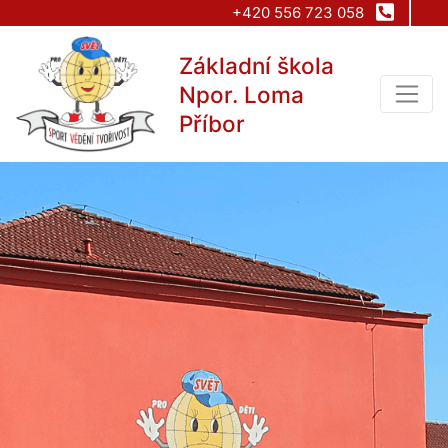
+420 556 723 058
Základní škola
Npor. Loma
Příbor