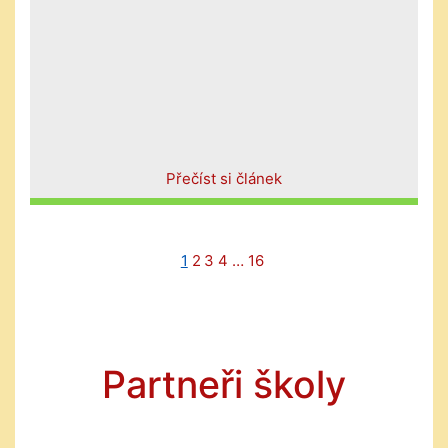
Přečíst si článek
1
2
3
4
…
16
Partneři školy